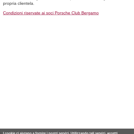
propria clientela.
Condizioni riservate ai soci Porsche Club Bergamo
I cookie ci aiutano a fornire i nostri servizi. Utilizzando tali servizi, accetti